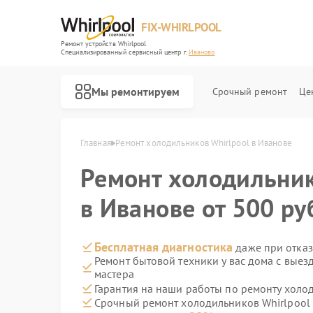
FIX-WHIRLPOOL
Ремонт устройств Whirlpool
Специализированный cервисный центр г.
Иваново
Мы ремонтируем
Срочный ремонт
Це
Главная
Ремонт холодильников Whirlpool в Иванове
Ремонт холодильни
в Иванове от 500 ру
Ремонт варочных панелей Whirlpool
Ремонт стиральных машин Whirlpool
Ремонт микроволновых печей Whirlpool
Ремонт посудомоечных машин Whirlpool
Ремонт кухонных плит Whirlpool
Бесплатная диагностика
даже при отказ
Ремонт бытовой техники у вас дома с вые
мастера
Гарантия на наши работы по ремонту холо
Срочный ремонт холодильников Whirlpool 