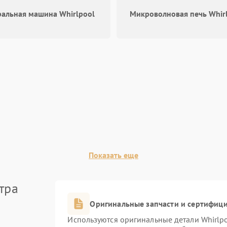
Запах горелого при работе
60 мин
1 год
ральная машина Whirlpool
Микроволновая печь Whir
Не включается холодильник
60 мин
1 год
Проблемы с системой
60 мин
1 год
автоматической разморозки
Показать еще
тра
Оригинальные запчасти и сертифиц
Используются оригинальные детали Whirlp