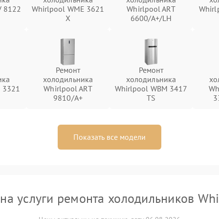
V 8122
Whirlpool WME 3621
Whirlpool ART
Whirl
X
6600/A+/LH
Ремонт
Ремонт
ика
холодильника
холодильника
хо
E 3321
Whirlpool ART
Whirlpool WBM 3417
Wh
9810/A+
TS
3
Показать все модели
на услуги ремонта холодильников Whi