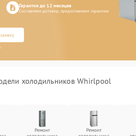
Гарантия до 12 месяцев
Составляем договор, предоставляем гарантию
заявку
и
дели холодильников Whirlpool
Ремонт
Ремонт
ика
холодильника
холодильника
хо