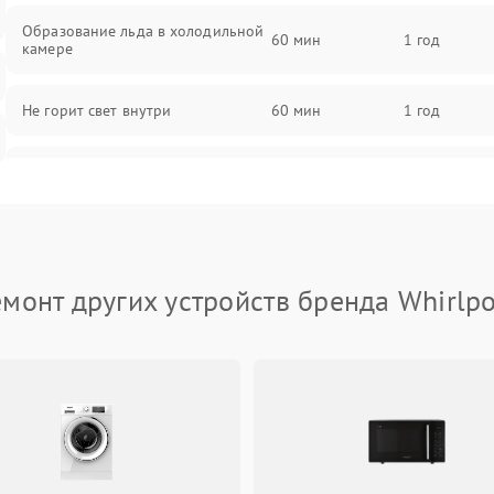
Образование льда в холодильной
60 мин
1 год
камере
Не горит свет внутри
60 мин
1 год
Поломка термостата
60 мин
1 год
Не работает вентилятор
60 мин
1 год
монт других устройств бренда Whirlp
Поломка системы No Frost
60 мин
1 год
Образование конденсата на
60 мин
1 год
стенках
Сбой в работе инвертора
60 мин
1 год