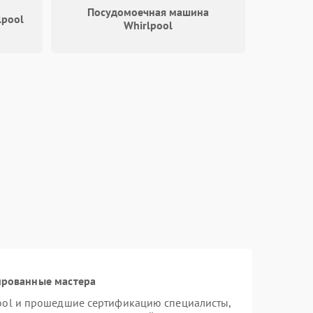
2000 ₽
Подробнее →
Посудомоечная машина
lpool
Whirlpool
1000 ₽
Подробнее →
1800 ₽
Подробнее →
ированные мастера
ool и прошедшие сертификацию специалисты,