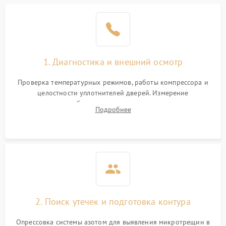
Образование конденсата
1800 ₽
Подробнее →
на стенках
Сбой в работе инвертора
2100 ₽
Подробнее →
1. Диагностика и внешний осмотр
Запах горелого при
2000 ₽
Подробнее →
Проверка температурных режимов, работы компрессора и
работе
целостности уплотнителей дверей. Измерение
сопротивления обмоток мотора, проверка термостата и
Не включается
Подробнее
1000 ₽
Подробнее →
считывание кодов ошибок с электронного дисплея.
холодильник
Проблемы с системой
автоматической
1800 ₽
Подробнее →
разморозки
2. Поиск утечек и подготовка контура
Опрессовка системы азотом для выявления микротрещин в