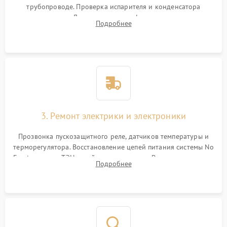
трубопроводе. Проверка испарителя и конденсатора
течеискателем. Демонтаж старого фильтра-осушителя и
Подробнее
продувка капиллярной трубки для устранения засоров.
3. Ремонт электрики и электроники
Прозвонка пускозащитного реле, датчиков температуры и
терморегулятора. Восстановление цепей питания системы No
Frost, включая ТЭН оттайки и вентилятор. Ремонт или замена
Подробнее
платы управления при сбоях алгоритмов.