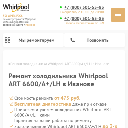
+7 (800) 301-55-83
Ежедневно, с 10:00 до 20:00
FIX-WHIRLPOOL
+7 (800) 301-55-83
Ремонт устройств Whirlpool
Специализированный
Звонок бесплатный по РФ
cервисный центр г.
Иваново
Мы ремонтируем
Позвонить
анове
Ремонт холодильника Whirlpool ART 6600/A+/LH в Иванове
Ремонт холодильника Whirlpool
ART 6600/A+/LH в Иванове
от 475 руб.
Стоимость ремонта
Ремонт варочных панелей Whirlpool
Ремонт микроволновых печей Whirlpool
Ремонт кухонных плит Whirlpool
Ремонт стиральных машин Whirlpool
Ремонт посудомоечных машин Whirlpool
Бесплатная диагностика
даже при отказе
Привезем и увезем холодильник Whirlpool ART
6600/A+/LH сами
Гарантия на наши работы по ремонту
до 3-х
холодильников Whirlpool ART 6600/A+/LH