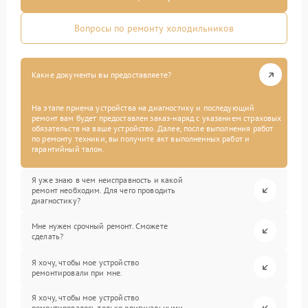
Вопросы по ремонту холодильников
Какие документы вы предоставляете?
На этапе приема устройства на диагностику и последующий
ремонт вам будет предоставлен заказ-наряд с указанием страховых
обязательств на ваше устройство. Далее, после выполнения работ
по ремонту техники, вы получите акт выполненных работ и
гарантийный талон.
Я уже знаю в чем неисправность и какой
ремонт необходим. Для чего проводить
диагностику?
Мне нужен срочный ремонт. Сможете
сделать?
Я хочу, чтобы мое устройство
ремонтировали при мне.
Я хочу, чтобы мое устройство
ремонтировалось только оригинальными