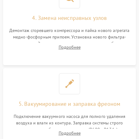
4. Замена неисправных узлов
Демонтаж сгоревшего компрессора и пайка нового агрегата
медно-фосфорным припоем. Установка нового фильтра-
осушителя. Замена изношенных вентиляторов обдува,
Подробнее
сломанных заслонок или поврежденных дверных петель.
5. Вакуумирование и заправка фреоном
Подключение вакуумного насоса для полного удаления
воздуха и влаги из контура. Заправка системы строго
дозированным объемом хладагента (R600a, R134a) по
Подробнее
электронным весам. Контроль рабочего давления в системе.