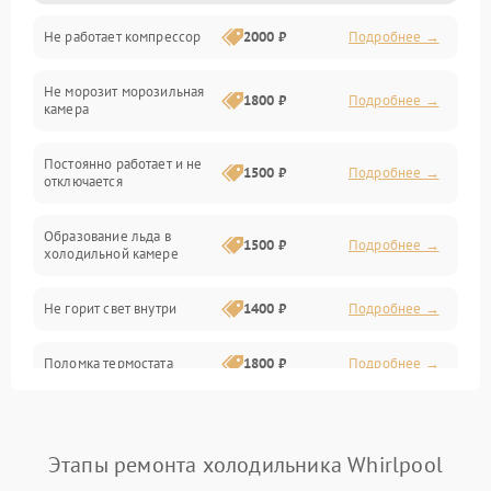
Не работает компрессор
2000 ₽
Подробнее →
Электропитание
Не морозит морозильная
Дренаж
1800 ₽
Подробнее →
камера
Оттайка
Постоянно работает и не
1500 ₽
Подробнее →
отключается
Программное обеспечение
Образование льда в
1500 ₽
Подробнее →
холодильной камере
Не горит свет внутри
1400 ₽
Подробнее →
Поломка термостата
1800 ₽
Подробнее →
Не работает вентилятор
1800 ₽
Подробнее →
Этапы ремонта холодильника Whirlpool
Поломка системы No Frost
2600 ₽
Подробнее →