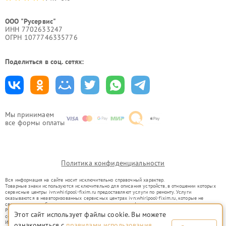
ООО "Русервис"
ИНН 7702633247
ОГРН 1077746335776
Поделиться в соц. сетях:
Мы принимаем
все формы оплаты
Политика конфиденциальности
Вся информация на сайте носит исключительно справочный характер.
Товарные знаки используются исключительно для описания устройств, в отношении которых
сервисные центры ivn.whirlpool-fixim.ru предоставляют услуги по ремонту. Услуги
оказываются в неавторизованных сервисных центрах ivn.whirlpool-fixim.ru, которые не
связаны с правообладателями товарных знаков или их официальными представителями.
Ремонт осуществляется для устройств, уже введенных в гражданский оборот в соответствии
Этот сайт использует файлы cookie. Вы можете
со статьей 1487 ГК РФ.
Использование товарных знаков не преследует цели индивидуализации услуг или введения
ознакомиться с
правилами использования