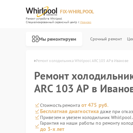
FIX-WHIRLPOOL
Ремонт устройств Whirlpool
Специализированный cервисный центр г.
Иваново
Мы ремонтируем
Срочный ремонт
Це
Whirlpool в Иванове
Ремонт холодильника Whirlpool ARC 103 AP в Иванове
Ремонт холодильник
ARC 103 AP в Ивано
Ремонт варочных панелей Whirlpool
Ремонт стиральных машин Whirlpool
Ремонт микроволновых печей Whirlpool
Ремонт посудомоечных машин Whirlpool
Ремонт кухонных плит Whirlpool
от 475 руб.
Стоимость ремонта
Бесплатная диагностика
даже при отказ
Привезем и увезем холодильник Whirlpool 
Гарантия на наши работы по ремонту холод
до 3-х лет