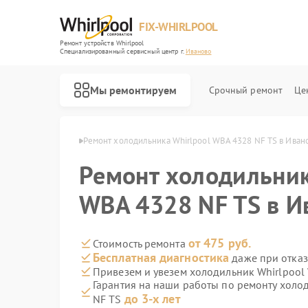
FIX-WHIRLPOOL
Ремонт устройств Whirlpool
Специализированный cервисный центр г.
Иваново
Мы ремонтируем
Срочный ремонт
Це
Whirlpool в Иванове
Ремонт холодильника Whirlpool WBA 4328 NF TS в Иван
Ремонт холодильник
WBA 4328 NF TS в И
Ремонт варочных панелей Whirlpool
Ремонт стиральных машин Whirlpool
Ремонт микроволновых печей Whirlpool
Ремонт посудомоечных машин Whirlpool
Ремонт кухонных плит Whirlpool
от 475 руб.
Стоимость ремонта
Бесплатная диагностика
даже при отказ
Привезем и увезем холодильник Whirlpool
Гарантия на наши работы по ремонту холо
до 3-х лет
NF TS