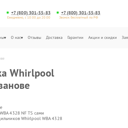
+7 (800) 301-55-83
+7 (800) 301-55-83
Ежедневно, с 10:00 до 20:00
Звонок бесплатный по РФ
ны
О нас
Отзывы
Доставка
Гарантии
Акции и скидки
Зая
ове
а Whirlpool
ванове
е
 WBA 4328 NF TS сами
дильников Whirlpool WBA 4328