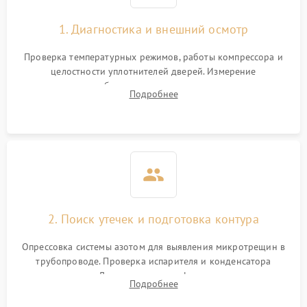
1. Диагностика и внешний осмотр
Проверка температурных режимов, работы компрессора и
целостности уплотнителей дверей. Измерение
сопротивления обмоток мотора, проверка термостата и
Подробнее
считывание кодов ошибок с электронного дисплея.
2. Поиск утечек и подготовка контура
Опрессовка системы азотом для выявления микротрещин в
трубопроводе. Проверка испарителя и конденсатора
течеискателем. Демонтаж старого фильтра-осушителя и
Подробнее
продувка капиллярной трубки для устранения засоров.