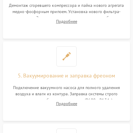
Демонтаж сгоревшего компрессора и пайка нового агрегата
медно-фосфорным припоем. Установка нового фильтра-
осушителя. Замена изношенных вентиляторов обдува,
Подробнее
сломанных заслонок или поврежденных дверных петель.
5. Вакуумирование и заправка фреоном
Подключение вакуумного насоса для полного удаления
воздуха и влаги из контура. Заправка системы строго
дозированным объемом хладагента (R600a, R134a) по
Подробнее
электронным весам. Контроль рабочего давления в системе.