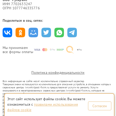
ИНН 7702633247
ОГРН 1077746335776
Поделиться в соц. сетях:
Мы принимаем
все формы оплаты
Политика конфиденциальности
Вся информация на сайте носит исключительно справочный характер.
Товарные знаки используются исключительно для описания устройств, в отношении которых
сервисные центры ivn.whirlpool-fixim.ru предоставляют услуги по ремонту. Услуги
оказываются в неавторизованных сервисных центрах ivn.whirlpool-fixim.ru, которые не
связаны с правообладателями товарных знаков или их официальными представителями.
Ремонт осуществляется для устройств, уже введенных в гражданский оборот в соответствии
Этот сайт использует файлы cookie. Вы можете
со статьей 1487 ГК РФ.
Использование товарных знаков не преследует цели индивидуализации услуг или введения
ознакомиться с
правилами использования
Согласен
потребителей в заблуждение, а служит для информирования о предоставляемых услугах по
ремонту техники указанных брендов.
файлов cookie
Представленная на сайте информация не является публичной офертой, определяемой
положениями Статьи 437(2) Гражданского кодекса РФ