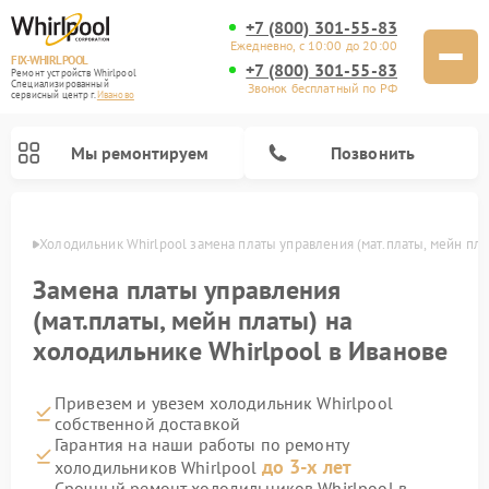
+7 (800) 301-55-83
Ежедневно, с 10:00 до 20:00
FIX-WHIRLPOOL
+7 (800) 301-55-83
Ремонт устройств Whirlpool
Специализированный
Звонок бесплатный по РФ
cервисный центр г.
Иваново
Мы ремонтируем
Позвонить
анове
Холодильник Whirlpool замена платы управления (мат.платы, мейн пла
Замена платы управления
(мат.платы, мейн платы) на
холодильнике Whirlpool в Иванове
Ремонт варочных панелей Whirlpool
Ремонт микроволновых печей Whirlpool
Ремонт кухонных плит Whirlpool
Ремонт стиральных машин Whirlpool
Ремонт посудомоечных машин Whirlpool
Привезем и увезем холодильник Whirlpool
собственной доставкой
Гарантия на наши работы по ремонту
до 3-х лет
холодильников Whirlpool
Срочный ремонт холодильников Whirlpool в