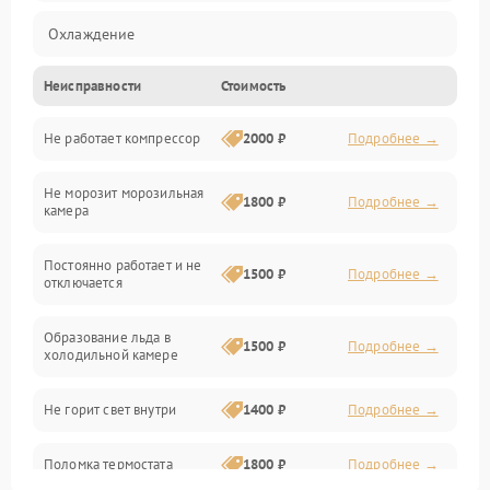
Охлаждение
Неисправности
Стоимость
Механика
Не работает компрессор
2000 ₽
Подробнее →
Электропитание
Не морозит морозильная
Дренаж
1800 ₽
Подробнее →
камера
Оттайка
Постоянно работает и не
1500 ₽
Подробнее →
отключается
Программное обеспечение
Образование льда в
1500 ₽
Подробнее →
холодильной камере
Не горит свет внутри
1400 ₽
Подробнее →
Поломка термостата
1800 ₽
Подробнее →