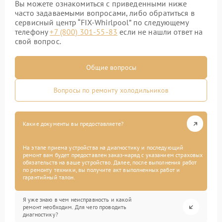
Вы можете ознакомиться с приведенными ниже
часто задаваемыми вопросами, либо обратиться в
сервисный центр “FIX-Whirlpool” по следующему
телефону
+7 (800) 301-55-83
если не нашли ответ на
свой вопрос.
Общие вопросы
Вопросы по ремонту холодильников
Какие документы вы предоставляете?
На этапе приема устройства на диагностику и последующий
ремонт вам будет предоставлен заказ-наряд с указанием страховых
обязательств на ваше устройство. Далее, после выполнения работ
по ремонту техники, вы получите акт выполненных работ и
гарантийный талон.
Я уже знаю в чем неисправность и какой
ремонт необходим. Для чего проводить
диагностику?