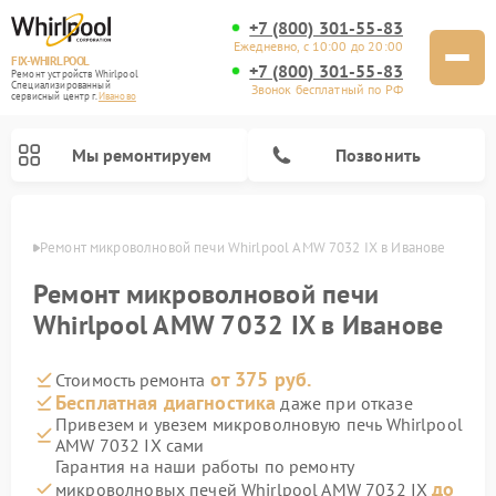
+7 (800) 301-55-83
Ежедневно, с 10:00 до 20:00
FIX-WHIRLPOOL
+7 (800) 301-55-83
Ремонт устройств Whirlpool
Специализированный
Звонок бесплатный по РФ
cервисный центр г.
Иваново
Мы ремонтируем
Позвонить
анове
Ремонт микроволновой печи Whirlpool AMW 7032 IX в Иванове
Ремонт микроволновой печи
Whirlpool AMW 7032 IX в Иванове
от 375 руб.
Стоимость ремонта
Ремонт варочных панелей Whirlpool
Ремонт холодильников Whirlpool
Ремонт кухонных плит Whirlpool
Ремонт стиральных машин Whirlpool
Ремонт посудомоечных машин Whirlpool
Бесплатная диагностика
даже при отказе
Привезем и увезем микроволновую печь Whirlpool
AMW 7032 IX сами
Гарантия на наши работы по ремонту
до
микроволновых печей Whirlpool AMW 7032 IX