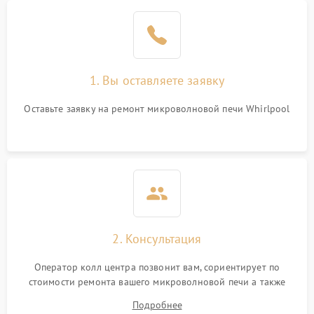
Проблемы с вентилятором
2000 ₽
Подробнее →
Поломка системы
2200 ₽
Подробнее →
охлаждения
1. Вы оставляете заявку
Не работают сенсорные
2400 ₽
Подробнее →
кнопки
Оставьте заявку на ремонт микроволновой печи Whirlpool
Не горит подсветка
2000 ₽
Подробнее →
Сломался трансформатор
1000 ₽
Подробнее →
2. Консультация
Оператор колл центра позвонит вам, сориентирует по
стоимости ремонта вашего микроволновой печи а также
ответит на все ваши вопросы.
Подробнее