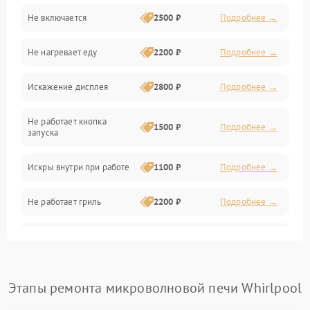
Не включается
2500 ₽
Подробнее →
Механика и внутренние элементы
Не нагревает еду
2200 ₽
Подробнее →
Механические повреждения
Искажение дисплея
2800 ₽
Подробнее →
Питание и запуск
Не работает кнопка
Нагрев и приготовление
1500 ₽
Подробнее →
запуска
Программное обеспечение
Искры внутри при работе
1100 ₽
Подробнее →
Не работает гриль
2200 ₽
Подробнее →
Перегрев или отключение
2400 ₽
Подробнее →
во время работы
Появление запаха гари
2400 ₽
Подробнее →
Этапы ремонта микроволновой печи Whirlpool