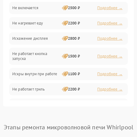
Не включается
2500 ₽
Подробнее →
Механика и внутренние элементы
Не нагревает еду
2200 ₽
Подробнее →
Механические повреждения
Искажение дисплея
2800 ₽
Подробнее →
Питание и запуск
Не работает кнопка
Нагрев и приготовление
1500 ₽
Подробнее →
запуска
Программное обеспечение
Искры внутри при работе
1100 ₽
Подробнее →
Не работает гриль
2200 ₽
Подробнее →
Перегрев или отключение
2400 ₽
Подробнее →
во время работы
Появление запаха гари
2400 ₽
Подробнее →
Этапы ремонта микроволновой печи Whirlpool