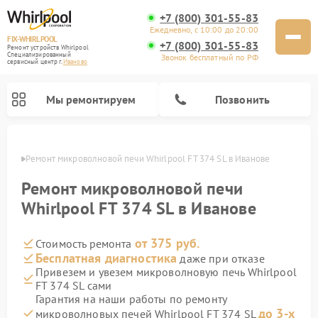
+7 (800) 301-55-83
Ежедневно, с 10:00 до 20:00
FIX-WHIRLPOOL
+7 (800) 301-55-83
Ремонт устройств Whirlpool
Специализированный
Звонок бесплатный по РФ
cервисный центр г.
Иваново
Мы ремонтируем
Позвонить
анове
Ремонт микроволновой печи Whirlpool FT 374 SL в Иванове
Ремонт микроволновой печи
Whirlpool FT 374 SL в Иванове
от 375 руб.
Стоимость ремонта
Ремонт варочных панелей Whirlpool
Ремонт холодильников Whirlpool
Ремонт кухонных плит Whirlpool
Ремонт стиральных машин Whirlpool
Ремонт посудомоечных машин Whirlpool
Бесплатная диагностика
даже при отказе
Привезем и увезем микроволновую печь Whirlpool
FT 374 SL сами
Гарантия на наши работы по ремонту
до 3-х
микроволновых печей Whirlpool FT 374 SL