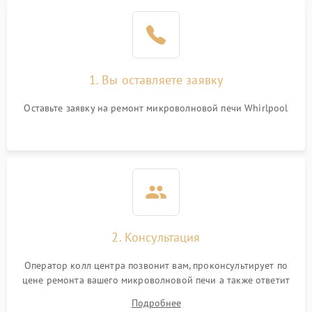
Проблемы с вентилятором
2000 ₽
Подробнее →
Поломка системы
2200 ₽
Подробнее →
охлаждения
1. Вы оставляете заявку
Не работают сенсорные
2400 ₽
Подробнее →
кнопки
Оставьте заявку на ремонт микроволновой печи Whirlpool
Не горит подсветка
2000 ₽
Подробнее →
Сломался трансформатор
1000 ₽
Подробнее →
2. Консультация
Оператор колл центра позвонит вам, проконсультирует по
цене ремонта вашего микроволновой печи а также ответит
на все ваши вопросы.
Подробнее