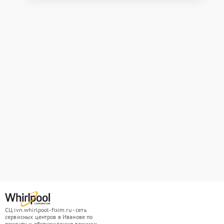
СЦ ivn.whirlpool-fixim.ru - сеть
сервисных центров в Иванове по
ремонту и обслуживанию техники