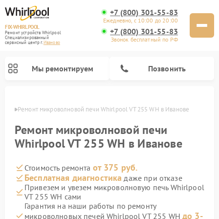
+7 (800) 301-55-83
Ежедневно, с 10:00 до 20:00
FIX-WHIRLPOOL
+7 (800) 301-55-83
Ремонт устройств Whirlpool
Специализированный
Звонок бесплатный по РФ
cервисный центр г.
Иваново
Мы ремонтируем
Позвонить
анове
Ремонт микроволновой печи Whirlpool VT 255 WH в Иванове
Ремонт микроволновой печи
Whirlpool VT 255 WH в Иванове
от 375 руб.
Стоимость ремонта
Ремонт варочных панелей Whirlpool
Ремонт холодильников Whirlpool
Ремонт кухонных плит Whirlpool
Ремонт стиральных машин Whirlpool
Ремонт посудомоечных машин Whirlpool
Бесплатная диагностика
даже при отказе
Привезем и увезем микроволновую печь Whirlpool
VT 255 WH сами
Гарантия на наши работы по ремонту
до 3-
микроволновых печей Whirlpool VT 255 WH