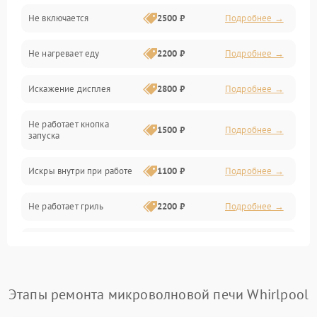
Не включается
2500 ₽
Подробнее →
Механика и внутренние элементы
Не нагревает еду
2200 ₽
Подробнее →
Механические повреждения
Искажение дисплея
2800 ₽
Подробнее →
Питание и запуск
Не работает кнопка
Нагрев и приготовление
1500 ₽
Подробнее →
запуска
Программное обеспечение
Искры внутри при работе
1100 ₽
Подробнее →
Не работает гриль
2200 ₽
Подробнее →
Перегрев или отключение
2400 ₽
Подробнее →
во время работы
Появление запаха гари
2400 ₽
Подробнее →
Этапы ремонта микроволновой печи Whirlpool