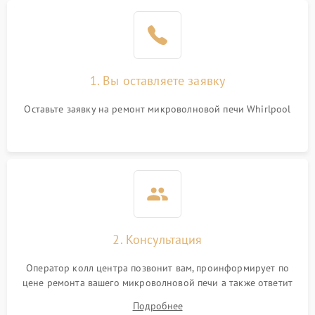
Проблемы с вентилятором
2000 ₽
Подробнее →
Поломка системы
2200 ₽
Подробнее →
охлаждения
1. Вы оставляете заявку
Не работают сенсорные
2400 ₽
Подробнее →
кнопки
Оставьте заявку на ремонт микроволновой печи Whirlpool
Не горит подсветка
2000 ₽
Подробнее →
Сломался трансформатор
1000 ₽
Подробнее →
2. Консультация
Оператор колл центра позвонит вам, проинформирует по
цене ремонта вашего микроволновой печи а также ответит
на все ваши вопросы.
Подробнее