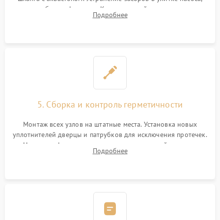
патрубках и фильтрах. Компонентный ремонт платы
Подробнее
управления, восстановление поврежденной проводки.
5. Сборка и контроль герметичности
Монтаж всех узлов на штатные места. Установка новых
уплотнителей дверцы и патрубков для исключения протечек.
Надежная фиксация хомутов гидравлической системы,
Подробнее
сборка корпуса и установка датчика поплавка.