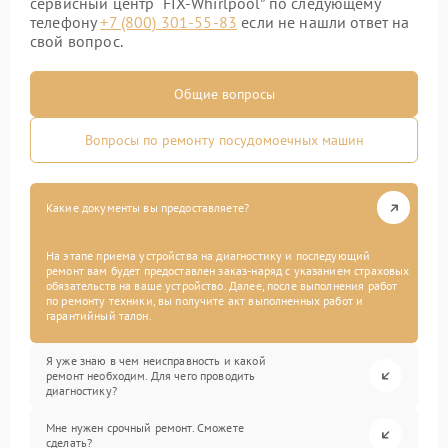
сервисный центр “FIX-Whirlpool” по следующему
телефону
+7 (800) 301-55-83
если не нашли ответ на
свой вопрос.
Общие вопросы
Вопросы по ремонту посудомоечных машин
Какие документы вы предоставляете?
На этапе приема устройства на диагностику и последующий
ремонт вам будет предоставлен заказ-наряд с указанием страховых
обязательств на ваше устройство. Далее, после выполнения работ
по ремонту техники, вы получите акт выполненных работ и
гарантийный талон.
Я уже знаю в чем неисправность и какой
ремонт необходим. Для чего проводить
диагностику?
Мне нужен срочный ремонт. Сможете
сделать?