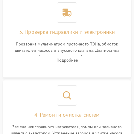
3. Проверка гидравлики и электроники
Прозвонка мультиметром проточного ТЭНа, обмоток
двигателей насосов и впускного клапана. Диагностика
прессостата (датчика уровня воды), датчика мутности,
Подробнее
концевика дверцы и электронного модуля управления.
4. Ремонт и очистка систем
Замена неисправного нагревателя, помпы или заливного
шланга с аквастопом. Устранение засоров в улитке насоса,