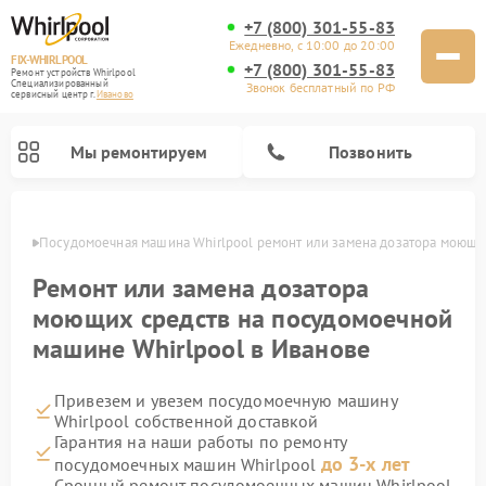
+7 (800) 301-55-83
Ежедневно, с 10:00 до 20:00
FIX-WHIRLPOOL
+7 (800) 301-55-83
Ремонт устройств Whirlpool
Специализированный
Звонок бесплатный по РФ
cервисный центр г.
Иваново
Мы ремонтируем
Позвонить
анове
Посудомоечная машина Whirlpool ремонт или замена дозатора моющи
Ремонт или замена дозатора
моющих средств на посудомоечной
машине Whirlpool в Иванове
Ремонт варочных панелей Whirlpool
Ремонт микроволновых печей Whirlpool
Ремонт кухонных плит Whirlpool
Ремонт стиральных машин Whirlpool
Ремонт холодильников Whirlpool
Привезем и увезем посудомоечную машину
Whirlpool собственной доставкой
Гарантия на наши работы по ремонту
до 3-х лет
посудомоечных машин Whirlpool
Срочный ремонт посудомоечных машин Whirlpool