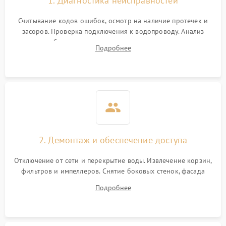
1. Диагностика неисправностей
Считывание кодов ошибок, осмотр на наличие протечек и
засоров. Проверка подключения к водопроводу. Анализ
жалоб на отсутствие слива, нагрева, вращения
Подробнее
разбрызгивателей или срабатывание системы защиты
аквастоп.
2. Демонтаж и обеспечение доступа
Отключение от сети и перекрытие воды. Извлечение корзин,
фильтров и импеллеров. Снятие боковых стенок, фасада
дверцы или нижнего поддона для прямого доступа к
Подробнее
циркуляционному насосу, ТЭНу и сливной помпе.