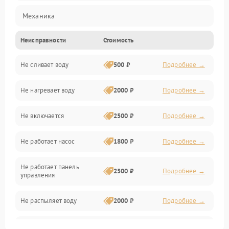
Механика
Неисправности
Стоимость
Управление
Не сливает воду
500 ₽
Подробнее →
Электропитание
Не нагревает воду
2000 ₽
Подробнее →
Датчики
Не включается
2500 ₽
Подробнее →
Нагрев
Не работает насос
1800 ₽
Подробнее →
Вода
Не работает панель
Гигиена
2500 ₽
Подробнее →
управления
Программное обеспечение
Не распыляет воду
2000 ₽
Подробнее →
Не запускается цикл