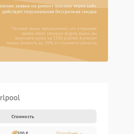
ении заявки на ремонт техники через сайт,
действует персональная бессрочная скидка
*Условия акции предполагают, что отправляя
заявку через текущую форму акции, вы
получаете купон на 1500 рублей. Купоном
можно оплатить до 25% от стоимости ремонта
rlpool
Стоимость
500 ₽
Подробнее →