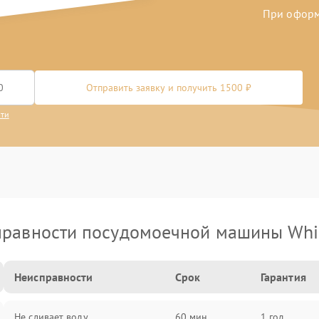
При оформл
Отправить заявку и получить 1500 ₽
сти
равности посудомоечной машины Whi
Неисправности
Срок
Гарантия
Не сливает воду
60 мин
1 год