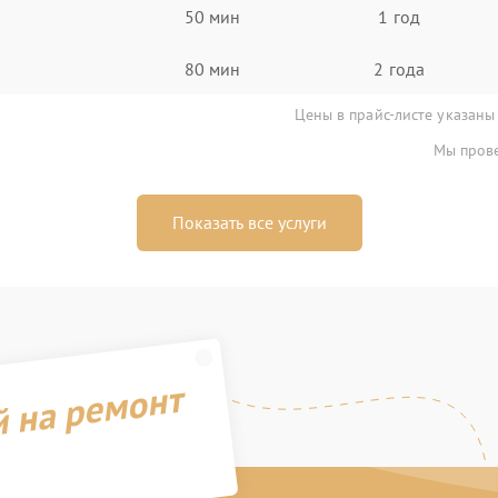
50 мин
1 год
80 мин
2 года
Цены в прайс-листе указаны
Мы прове
Показать все услуги
й на ремонт