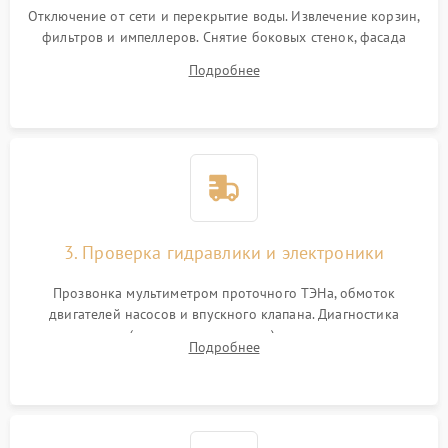
Отключение от сети и перекрытие воды. Извлечение корзин,
фильтров и импеллеров. Снятие боковых стенок, фасада
дверцы или нижнего поддона для прямого доступа к
Подробнее
циркуляционному насосу, ТЭНу и сливной помпе.
3. Проверка гидравлики и электроники
Прозвонка мультиметром проточного ТЭНа, обмоток
двигателей насосов и впускного клапана. Диагностика
прессостата (датчика уровня воды), датчика мутности,
Подробнее
концевика дверцы и электронного модуля управления.