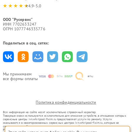
4.9-5.0
ООО "Русервис"
ИНН 7702633247
ОГРН 1077746335776
Поделиться в соц. сетях:
Мы принимаем
все формы оплаты
Политика конфиденциальности
Вся информация на сайте носит исключительно справочный характер.
Товарные знаки используются исключительно для описания устройств, в отношении которых
сервисные центры ivn.whirlpool-fixim.ru предоставляют услуги по ремонту. Услуги
оказываются в неавторизованных сервисных центрах ivn.whirlpool-fixim.ru, которые не
связаны с правообладателями товарных знаков или их официальными представителями.
Ремонт осуществляется для устройств, уже введенных в гражданский оборот в соответствии