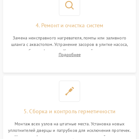
4. Ремонт и очистка систем
Замена неисправного нагревателя, помпы или заливного
шланга с аквастопом. Устранение засоров в улитке насоса,
патрубках и фильтрах. Компонентный ремонт платы
Подробнее
управления, восстановление поврежденной проводки.
5. Сборка и контроль герметичности
Монтаж всех узлов на штатные места. Установка новых
уплотнителей дверцы и патрубков для исключения протечек.
Надежная фиксация хомутов гидравлической системы,