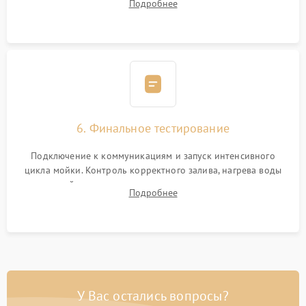
Подробнее
сборка корпуса и установка датчика поплавка.
6. Финальное тестирование
Подключение к коммуникациям и запуск интенсивного
цикла мойки. Контроль корректного залива, нагрева воды
до нужной температуры, отсутствия посторонних шумов,
Подробнее
штатного слива и абсолютной сухости в поддоне.
У Вас остались вопросы?