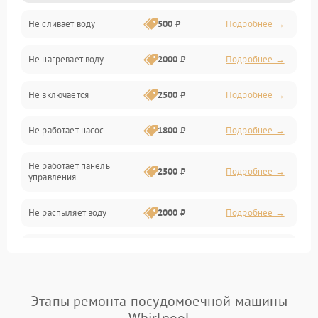
Не сливает воду
500 ₽
Подробнее →
Электропитание
Не нагревает воду
2000 ₽
Подробнее →
Датчики
Не включается
2500 ₽
Подробнее →
Нагрев
Не работает насос
1800 ₽
Подробнее →
Вода
Не работает панель
Гигиена
2500 ₽
Подробнее →
управления
Программное обеспечение
Не распыляет воду
2000 ₽
Подробнее →
Не запускается цикл
1800 ₽
Подробнее →
стирки
Проблемы с набором
Этапы ремонта посудомоечной машины
1800 ₽
Подробнее →
воды