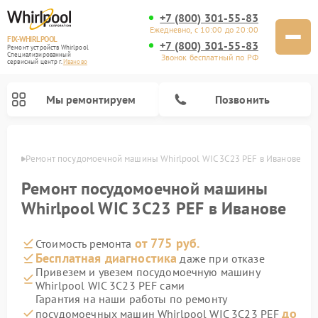
+7 (800) 301-55-83
Ежедневно, с 10:00 до 20:00
FIX-WHIRLPOOL
+7 (800) 301-55-83
Ремонт устройств Whirlpool
Специализированный
Звонок бесплатный по РФ
cервисный центр г.
Иваново
Мы ремонтируем
Позвонить
анове
Ремонт посудомоечной машины Whirlpool WIC 3C23 PEF в Иванове
Ремонт посудомоечной машины
Whirlpool WIC 3C23 PEF в Иванове
от 775 руб.
Стоимость ремонта
Ремонт варочных панелей Whirlpool
Ремонт микроволновых печей Whirlpool
Ремонт кухонных плит Whirlpool
Ремонт стиральных машин Whirlpool
Ремонт холодильников Whirlpool
Бесплатная диагностика
даже при отказе
Привезем и увезем посудомоечную машину
Whirlpool WIC 3C23 PEF сами
Гарантия на наши работы по ремонту
до
посудомоечных машин Whirlpool WIC 3C23 PEF