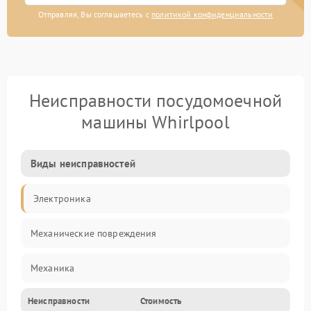
Отправляя, Вы соглашаетесь с
политикой конфиденциальности
Неисправности посудомоечной
машины Whirlpool
Виды неисправностей
Электроника
Механические повреждения
Механика
Неисправности
Стоимость
Управление