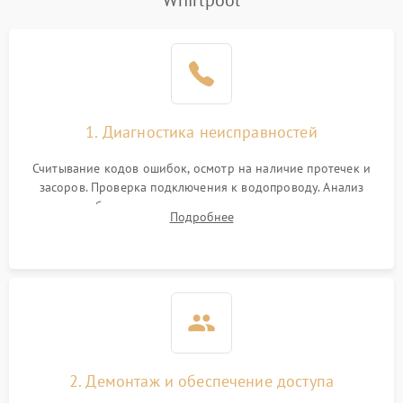
Whirlpool
Не работает сушилка
2100 ₽
Подробнее →
Сбои в работе таймера
1700 ₽
Подробнее →
Проблемы с
2100 ₽
Подробнее →
1. Диагностика неисправностей
циркуляционным насосом
Считывание кодов ошибок, осмотр на наличие протечек и
засоров. Проверка подключения к водопроводу. Анализ
жалоб на отсутствие слива, нагрева, вращения
Подробнее
разбрызгивателей или срабатывание системы защиты
аквастоп.
2. Демонтаж и обеспечение доступа