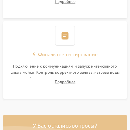
Подробнее
сборка корпуса и установка датчика поплавка.
6. Финальное тестирование
Подключение к коммуникациям и запуск интенсивного
цикла мойки. Контроль корректного залива, нагрева воды
до нужной температуры, отсутствия посторонних шумов,
Подробнее
штатного слива и абсолютной сухости в поддоне.
У Вас остались вопросы?