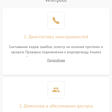
Whirlpool
Не работает сушилка
2100 ₽
Подробнее →
Сбои в работе таймера
1700 ₽
Подробнее →
Проблемы с
2100 ₽
Подробнее →
1. Диагностика неисправностей
циркуляционным насосом
Считывание кодов ошибок, осмотр на наличие протечек и
засоров. Проверка подключения к водопроводу. Анализ
жалоб на отсутствие слива, нагрева, вращения
Подробнее
разбрызгивателей или срабатывание системы защиты
аквастоп.
2. Демонтаж и обеспечение доступа