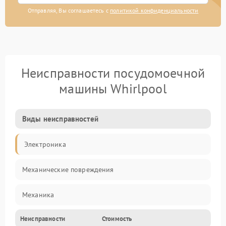
Отправляя, Вы соглашаетесь с
политикой конфиденциальности
Неисправности посудомоечной
машины Whirlpool
Виды неисправностей
Электроника
Механические повреждения
Механика
Неисправности
Стоимость
Управление