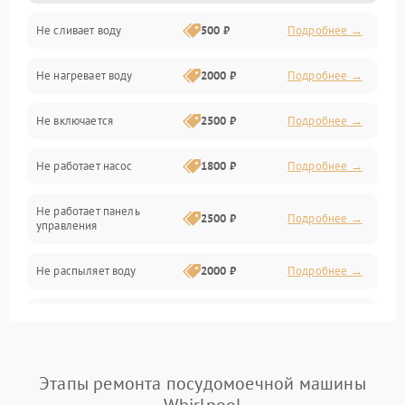
Не сливает воду
500 ₽
Подробнее →
Электропитание
Не нагревает воду
2000 ₽
Подробнее →
Датчики
Не включается
2500 ₽
Подробнее →
Нагрев
Не работает насос
1800 ₽
Подробнее →
Вода
Не работает панель
Гигиена
2500 ₽
Подробнее →
управления
Программное обеспечение
Не распыляет воду
2000 ₽
Подробнее →
Не запускается цикл
1800 ₽
Подробнее →
стирки
Проблемы с набором
Этапы ремонта посудомоечной машины
1800 ₽
Подробнее →
воды