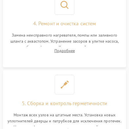
4. Ремонт и очистка систем
Замена неисправного нагревателя, помпы или заливного
шланга с аквастопом. Устранение засоров в улитке насоса,
патрубках и фильтрах. Компонентный ремонт платы
Подробнее
управления, восстановление поврежденной проводки.
5. Сборка и контроль герметичности
Монтаж всех узлов на штатные места. Установка новых
уплотнителей дверцы и патрубков для исключения протечек.
Надежная фиксация хомутов гидравлической системы,