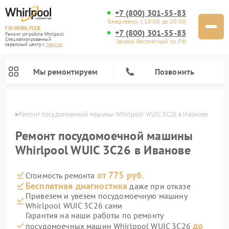
+7 (800) 301-55-83
Ежедневно, с 10:00 до 20:00
FIX-WHIRLPOOL
+7 (800) 301-55-83
Ремонт устройств Whirlpool
Специализированный
Звонок бесплатный по РФ
cервисный центр г.
Иваново
Мы ремонтируем
Позвонить
анове
Ремонт посудомоечной машины Whirlpool WUIC 3C26 в Иванове
Ремонт посудомоечной машины
Whirlpool WUIC 3C26 в Иванове
от 775 руб.
Стоимость ремонта
Ремонт варочных панелей Whirlpool
Ремонт микроволновых печей Whirlpool
Ремонт кухонных плит Whirlpool
Ремонт стиральных машин Whirlpool
Ремонт холодильников Whirlpool
Бесплатная диагностика
даже при отказе
Привезем и увезем посудомоечную машину
Whirlpool WUIC 3C26 сами
Гарантия на наши работы по ремонту
до
посудомоечных машин Whirlpool WUIC 3C26