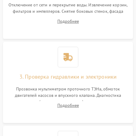
Отключение от сети и перекрытие воды. Извлечение корзин,
фильтров и импеллеров. Снятие боковых стенок, фасада
дверцы или нижнего поддона для прямого доступа к
Подробнее
циркуляционному насосу, ТЭНу и сливной помпе.
3. Проверка гидравлики и электроники
Прозвонка мультиметром проточного ТЭНа, обмоток
двигателей насосов и впускного клапана. Диагностика
прессостата (датчика уровня воды), датчика мутности,
Подробнее
концевика дверцы и электронного модуля управления.