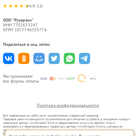
4.9-5.0
ООО "Русервис"
ИНН 7702633247
ОГРН 1077746335776
Поделиться в соц. сетях:
Мы принимаем
все формы оплаты
Политика конфиденциальности
Вся информация на сайте носит исключительно справочный характер.
Товарные знаки используются исключительно для описания устройств, в отношении которых
сервисные центры ivn.whirlpool-fixim.ru предоставляют услуги по ремонту. Услуги
оказываются в неавторизованных сервисных центрах ivn.whirlpool-fixim.ru, которые не
связаны с правообладателями товарных знаков или их официальными представителями.
Ремонт осуществляется для устройств, уже введенных в гражданский оборот в соответствии