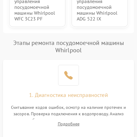
управления
управления
посудомоечной
посудомоечной
машины Whirlpool
машины Whirlpool
WFC 3C23 PF
ADG 522 IX
Этапы ремонта посудомоечной машины
Whirlpool
1. Диагностика неисправностей
Считывание кодов ошибок, осмотр на наличие протечек и
засоров. Проверка подключения к водопроводу. Анализ
жалоб на отсутствие слива, нагрева, вращения
Подробнее
разбрызгивателей или срабатывание системы защиты
аквастоп.