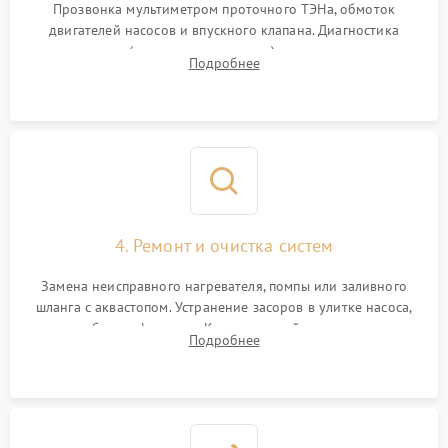
Прозвонка мультиметром проточного ТЭНа, обмоток
двигателей насосов и впускного клапана. Диагностика
прессостата (датчика уровня воды), датчика мутности,
Подробнее
концевика дверцы и электронного модуля управления.
4. Ремонт и очистка систем
Замена неисправного нагревателя, помпы или заливного
шланга с аквастопом. Устранение засоров в улитке насоса,
патрубках и фильтрах. Компонентный ремонт платы
Подробнее
управления, восстановление поврежденной проводки.