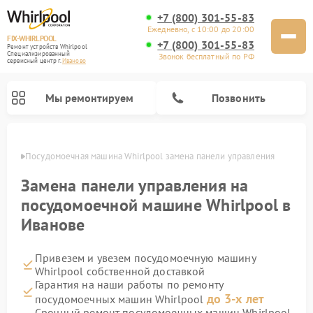
+7 (800) 301-55-83
Ежедневно, с 10:00 до 20:00
FIX-WHIRLPOOL
+7 (800) 301-55-83
Ремонт устройств Whirlpool
Специализированный
Звонок бесплатный по РФ
cервисный центр г.
Иваново
Мы ремонтируем
Позвонить
анове
Посудомоечная машина Whirlpool замена панели управления
Замена панели управления на
посудомоечной машине Whirlpool в
Иванове
Ремонт варочных панелей Whirlpool
Ремонт микроволновых печей Whirlpool
Ремонт кухонных плит Whirlpool
Ремонт стиральных машин Whirlpool
Ремонт холодильников Whirlpool
Привезем и увезем посудомоечную машину
Whirlpool собственной доставкой
Гарантия на наши работы по ремонту
до 3-х лет
посудомоечных машин Whirlpool
Срочный ремонт посудомоечных машин Whirlpool