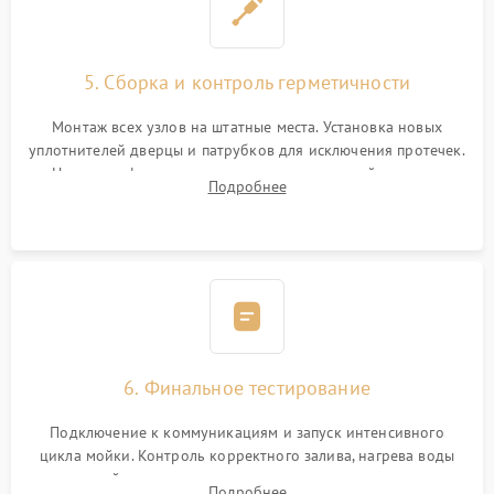
5. Сборка и контроль герметичности
Монтаж всех узлов на штатные места. Установка новых
уплотнителей дверцы и патрубков для исключения протечек.
Надежная фиксация хомутов гидравлической системы,
Подробнее
сборка корпуса и установка датчика поплавка.
6. Финальное тестирование
Подключение к коммуникациям и запуск интенсивного
цикла мойки. Контроль корректного залива, нагрева воды
до нужной температуры, отсутствия посторонних шумов,
Подробнее