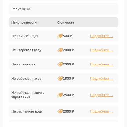
Механика
Неисправности
Стоимость
Управление
Не сливает воду
500 ₽
Подробнее →
Электропитание
Не нагревает воду
2000 ₽
Подробнее →
Датчики
Не включается
2500 ₽
Подробнее →
Нагрев
Не работает насос
1800 ₽
Подробнее →
Вода
Не работает панель
Гигиена
2500 ₽
Подробнее →
управления
Программное обеспечение
Не распыляет воду
2000 ₽
Подробнее →
Не запускается цикл