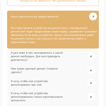
Вопросы по ремонту посудомоечных машин
Какие документы вы предоставляете?
На этапе приема устройства на диагностику и последующий
ремонт вам будет предоставлен заказ-наряд с указанием страховых
обязательств на ваше устройство. Далее, после выполнения работ
по ремонту техники, вы получите акт выполненных работ и
гарантийный талон.
Я уже знаю в чем неисправность и какой
ремонт необходим. Для чего проводить
диагностику?
Мне нужен срочный ремонт. Сможете
сделать?
Я хочу, чтобы мое устройство
ремонтировали при мне.
Я хочу, чтобы мое устройство
ремонтировалось только оригинальными
запчастями.