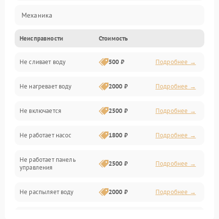
Механика
Неисправности
Стоимость
Управление
Не сливает воду
500 ₽
Подробнее →
Электропитание
Не нагревает воду
2000 ₽
Подробнее →
Датчики
Не включается
2500 ₽
Подробнее →
Нагрев
Не работает насос
1800 ₽
Подробнее →
Вода
Не работает панель
Гигиена
2500 ₽
Подробнее →
управления
Программное обеспечение
Не распыляет воду
2000 ₽
Подробнее →
Не запускается цикл