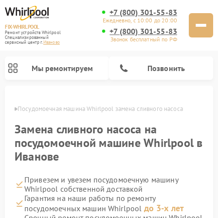
+7 (800) 301-55-83
Ежедневно, с 10:00 до 20:00
FIX-WHIRLPOOL
+7 (800) 301-55-83
Ремонт устройств Whirlpool
Специализированный
Звонок бесплатный по РФ
cервисный центр г.
Иваново
Мы ремонтируем
Позвонить
анове
Посудомоечная машина Whirlpool замена сливного насоса
Замена сливного насоса на
посудомоечной машине Whirlpool в
Иванове
Ремонт варочных панелей Whirlpool
Ремонт микроволновых печей Whirlpool
Ремонт кухонных плит Whirlpool
Ремонт стиральных машин Whirlpool
Ремонт холодильников Whirlpool
Привезем и увезем посудомоечную машину
Whirlpool собственной доставкой
Гарантия на наши работы по ремонту
до 3-х лет
посудомоечных машин Whirlpool
Срочный ремонт посудомоечных машин Whirlpool