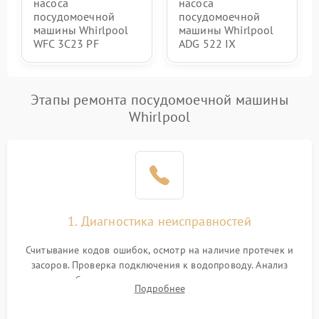
насоса
насоса
посудомоечной
посудомоечной
машины Whirlpool
машины Whirlpool
WFC 3C23 PF
ADG 522 IX
Этапы ремонта посудомоечной машины
Whirlpool
1. Диагностика неисправностей
Считывание кодов ошибок, осмотр на наличие протечек и
засоров. Проверка подключения к водопроводу. Анализ
жалоб на отсутствие слива, нагрева, вращения
Подробнее
разбрызгивателей или срабатывание системы защиты
аквастоп.