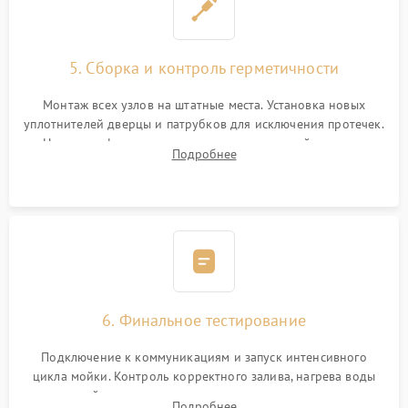
5. Сборка и контроль герметичности
Монтаж всех узлов на штатные места. Установка новых
уплотнителей дверцы и патрубков для исключения протечек.
Надежная фиксация хомутов гидравлической системы,
Подробнее
сборка корпуса и установка датчика поплавка.
6. Финальное тестирование
Подключение к коммуникациям и запуск интенсивного
цикла мойки. Контроль корректного залива, нагрева воды
до нужной температуры, отсутствия посторонних шумов,
Подробнее