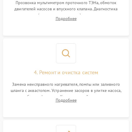
Прозвонка мультиметром проточного ТЭНа, обмоток
двигателей насосов и впускного клапана. Диагностика
прессостата (датчика уровня воды), датчика мутности,
Подробнее
концевика дверцы и электронного модуля управления.
4. Ремонт и очистка систем
Замена неисправного нагревателя, помпы или заливного
шланга с аквастопом. Устранение засоров в улитке насоса,
патрубках и фильтрах. Компонентный ремонт платы
Подробнее
управления, восстановление поврежденной проводки.