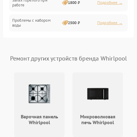
Запах горелого при
1800 ₽
Подробнее →
работе
Проблемы с набором
2500 ₽
Подробнее →
воды
Замена ТЭНа
2200 ₽
Подробнее →
Замена платы управления
2200 ₽
Подробнее →
Ремонт других устройств бренда Whirlpool
Варочная панель
Микроволновая
Whirlpool
печь Whirlpool