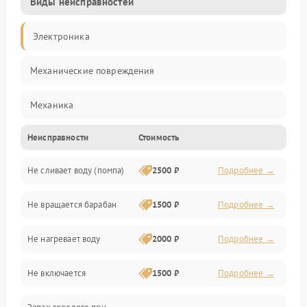
Виды неисправностей
Электроника
Механические повреждения
Механика
Неисправности
Стоимость
Электропитание
Не сливает воду (помпа)
2500 ₽
Подробнее →
Водоснабжение
Не вращается барабан
1500 ₽
Подробнее →
Слив
Не нагревает воду
2000 ₽
Подробнее →
Программное обеспечение
Не включается
1500 ₽
Подробнее →