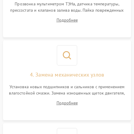
Прозвонка мультиметром ТЭНа, датчика температуры,
прессостата и клапанов залива воды. Пайка поврежденных
дорожек или замена симисторов на плате управления.
Подробнее
Восстановление целостности проводки и контактов.
4. Замена механических узлов
Установка новых подшипников и сальников с применением
влагостойкой смазки. Замена изношенных щеток двигателя,
порванного ремня привода, неисправного сливного насоса
Подробнее
или поврежденной резиновой манжеты.