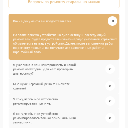
Вопросы по ремонту стиральных машин
Какие документы вы предоставляете?
На этапе приема устройства на диагностику и последующий
ремонт вам будет предоставлен заказ-наряд с указанием страховых
обязательств на ваше устройство. Далее, после выполнения работ
по ремонту техники, вы получите акт выполненных работ и
гарантийный талон.
Я уже знаю в чем неисправность и какой
ремонт необходим. Для чего проводить
диагностику?
Мне нужен срочный ремонт. Сможете
сделать?
Я хочу, чтобы мое устройство
ремонтировали при мне.
Я хочу, чтобы мое устройство
ремонтировалось только оригинальными
запчастями.