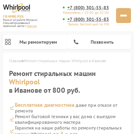
+7 (800) 301-55-83
Ежедневно, с 10:00 до 20:00
FIX-WHIRLPOOL
+7 (800) 301-55-83
Ремонт устройств Whirlpool
Специализированный
Звонок бесплатный по РФ
cервисный центр г.
Иваново
Мы ремонтируем
Позвонить
Главная
Ремонт стиральных машин Whirlpool в Иванове
Ремонт стиральных машин
Whirlpool
в Иванове от 800 руб.
Бесплатная диагностика
даже при отказе от
Ремонт варочных панелей Whirlpool
Ремонт холодильников Whirlpool
Ремонт кухонных плит Whirlpool
Ремонт микроволновых печей Whirlpool
Ремонт посудомоечных машин Whirlpool
ремонта
Ремонт бытовой техники у вас дома с выездом
квалифицированного мастера
Гарантия на наши работы по ремонту стиральных
до 3-х лет