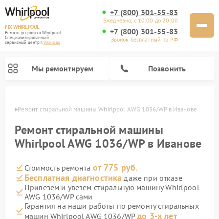
+7 (800) 301-55-83
Ежедневно, с 10:00 до 20:00
FIX-WHIRLPOOL
+7 (800) 301-55-83
Ремонт устройств Whirlpool
Специализированный
Звонок бесплатный по РФ
cервисный центр г.
Иваново
Мы ремонтируем
Позвонить
анове
Ремонт стиральной машины Whirlpool AWG 1036/WP в Иванове
Ремонт стиральной машины
Whirlpool AWG 1036/WP в Иванове
от 775 руб.
Стоимость ремонта
Ремонт варочных панелей Whirlpool
Ремонт холодильников Whirlpool
Ремонт кухонных плит Whirlpool
Ремонт микроволновых печей Whirlpool
Ремонт посудомоечных машин Whirlpool
Бесплатная диагностика
даже при отказе
Привезем и увезем стиральную машину Whirlpool
AWG 1036/WP сами
Гарантия на наши работы по ремонту стиральных
до 3-х лет
машин Whirlpool AWG 1036/WP