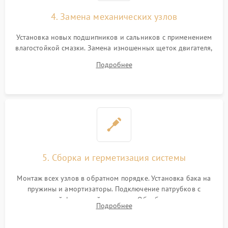
4. Замена механических узлов
Установка новых подшипников и сальников с применением
влагостойкой смазки. Замена изношенных щеток двигателя,
порванного ремня привода, неисправного сливного насоса
Подробнее
или поврежденной резиновой манжеты.
5. Сборка и герметизация системы
Монтаж всех узлов в обратном порядке. Установка бака на
пружины и амортизаторы. Подключение патрубков с
надежной фиксацией хомутами. Обработка стыков
Подробнее
герметиком для предотвращения возможных протечек воды.