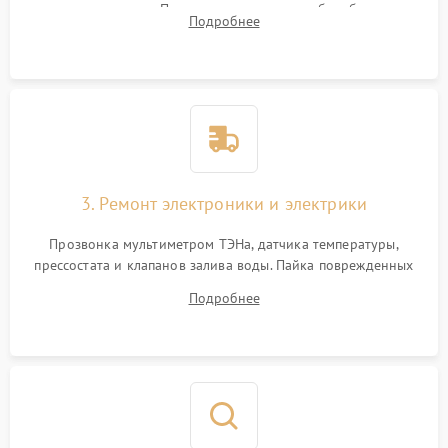
амортизаторов. Проверка подшипников барабана и
Подробнее
крестовины на износ, а манжеты люка на разрывы.
3. Ремонт электроники и электрики
Прозвонка мультиметром ТЭНа, датчика температуры,
прессостата и клапанов залива воды. Пайка поврежденных
дорожек или замена симисторов на плате управления.
Подробнее
Восстановление целостности проводки и контактов.