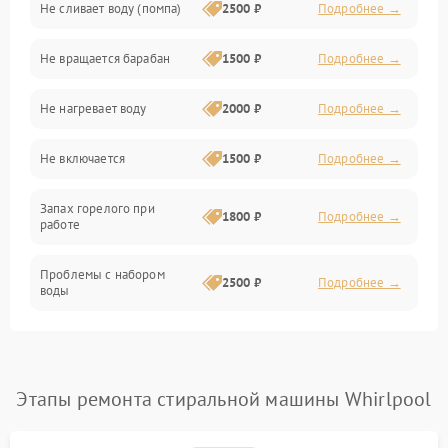
Не сливает воду (помпа)
2500 ₽
Подробнее →
Водоснабжение
Не вращается барабан
1500 ₽
Подробнее →
Слив
Не нагревает воду
2000 ₽
Подробнее →
Программное обеспечение
Не включается
1500 ₽
Подробнее →
Запах горелого при
1800 ₽
Подробнее →
работе
Проблемы с набором
2500 ₽
Подробнее →
воды
Замена ТЭНа
2200 ₽
Подробнее →
Замена платы управления
2200 ₽
Подробнее →
Этапы ремонта стиральной машины Whirlpool