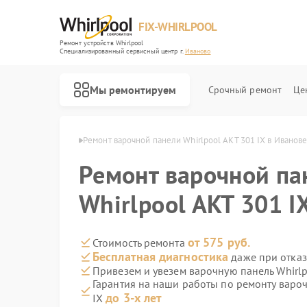
FIX-WHIRLPOOL
Ремонт устройств Whirlpool
Специализированный cервисный центр г.
Иваново
Мы ремонтируем
Срочный ремонт
Це
Whirlpool в Иванове
Ремонт варочной панели Whirlpool AKT 301 IX в Иванов
Ремонт варочной па
Whirlpool AKT 301 I
Ремонт стиральных машин Whirlpool
Ремонт микроволновых печей Whirlpool
Ремонт холодильников Whirlpool
Ремонт посудомоечных машин Whirlpool
Ремонт кухонных плит Whirlpool
от 575 руб.
Стоимость ремонта
Бесплатная диагностика
даже при отказ
Привезем и увезем варочную панель Whirlp
Гарантия на наши работы по ремонту вароч
до 3-х лет
IX