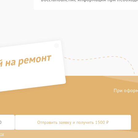
й на ремонт
При оформл
Отправить заявку и получить 1500 ₽
сти