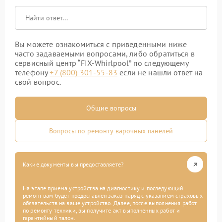
Вы можете ознакомиться с приведенными ниже
часто задаваемыми вопросами, либо обратиться в
сервисный центр “FIX-Whirlpool” по следующему
телефону
+7 (800) 301-55-83
если не нашли ответ на
свой вопрос.
Общие вопросы
Вопросы по ремонту варочных панелей
Какие документы вы предоставляете?
На этапе приема устройства на диагностику и последующий
ремонт вам будет предоставлен заказ-наряд с указанием страховых
обязательств на ваше устройство. Далее, после выполнения работ
по ремонту техники, вы получите акт выполненных работ и
гарантийный талон.