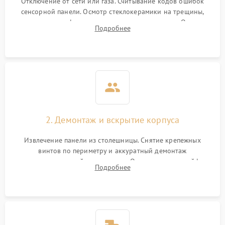
Отключение от сети или газа. Считывание кодов ошибок
сенсорной панели. Осмотр стеклокерамики на трещины,
проверка конфорок на равномерность нагрева. Опрос
Подробнее
клиента о симптомах (не включается, не видит посуду,
щелкает).
2. Демонтаж и вскрытие корпуса
Извлечение панели из столешницы. Снятие крепежных
винтов по периметру и аккуратный демонтаж
стеклокерамической поверхности. Отсоединение шлейфов
Подробнее
сенсорного блока для доступа к силовым платам, катушкам
или ТЭНам.