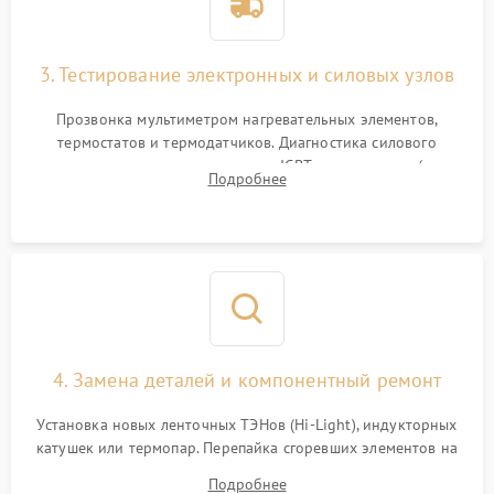
3. Тестирование электронных и силовых узлов
Прозвонка мультиметром нагревательных элементов,
термостатов и термодатчиков. Диагностика силового
модуля, реле, диодных мостов и IGBT-транзисторов (для
Подробнее
индукции). Проверка кранов и газ-контроля (для газовых
панелей).
4. Замена деталей и компонентный ремонт
Установка новых ленточных ТЭНов (Hi-Light), индукторных
катушек или термопар. Перепайка сгоревших элементов на
плате управления, восстановление токопроводящих
Подробнее