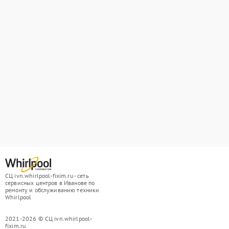
СЦ ivn.whirlpool-fixim.ru - сеть
сервисных центров в Иванове по
ремонту и обслуживанию техники
Whirlpool
2021-2026 © СЦ ivn.whirlpool-
fixim.ru