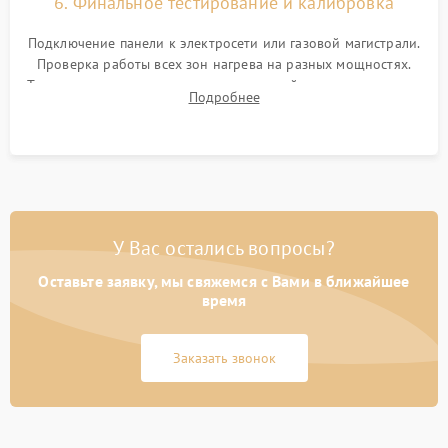
6. Финальное тестирование и калибровка
Подключение панели к электросети или газовой магистрали.
Проверка работы всех зон нагрева на разных мощностях.
Тестирование сенсорного управления, таймера, индикаторов
Подробнее
остаточного тепла и систем защиты от перегрева.
У Вас остались вопросы?
Оставьте заявку, мы свяжемся с Вами в ближайшее
время
Заказать звонок