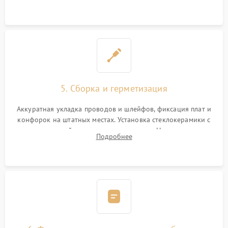
дорожек. Очистка контактов и замена поврежденной
проводки.
5. Сборка и герметизация
Аккуратная укладка проводов и шлейфов, фиксация плат и
конфорок на штатных местах. Установка стеклокерамики с
проверкой равномерности зазоров. Нанесение
Подробнее
термостойкого герметика или укладка уплотнительной
ленты по контуру.