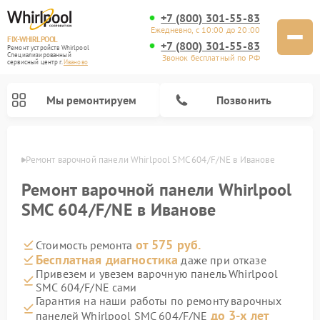
+7 (800) 301-55-83
Ежедневно, с 10:00 до 20:00
FIX-WHIRLPOOL
+7 (800) 301-55-83
Ремонт устройств Whirlpool
Специализированный
Звонок бесплатный по РФ
cервисный центр г.
Иваново
Мы ремонтируем
Позвонить
анове
Ремонт варочной панели Whirlpool SMC 604/F/NE в Иванове
Ремонт варочной панели Whirlpool
SMC 604/F/NE в Иванове
от 575 руб.
Стоимость ремонта
Ремонт стиральных машин Whirlpool
Ремонт холодильников Whirlpool
Ремонт кухонных плит Whirlpool
Ремонт микроволновых печей Whirlpool
Ремонт посудомоечных машин Whirlpool
Бесплатная диагностика
даже при отказе
Привезем и увезем варочную панель Whirlpool
SMC 604/F/NE сами
Гарантия на наши работы по ремонту варочных
до 3-х лет
панелей Whirlpool SMC 604/F/NE